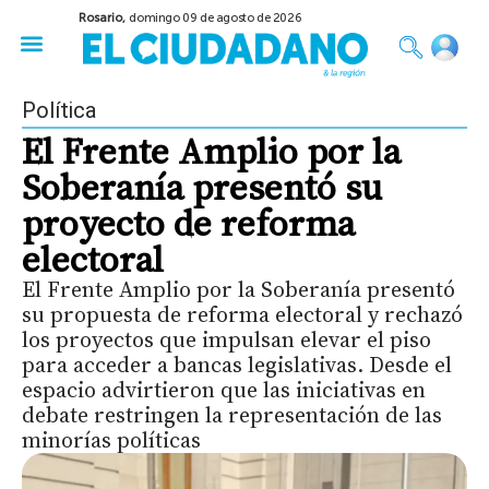
Rosario,
domingo 09 de agosto de 2026
50 años del Golpe
Festival de Cine 2026
Sobre Ruedas
Construir Rosario
Política
El Frente Amplio por la
Soberanía presentó su
proyecto de reforma
electoral
El Frente Amplio por la Soberanía presentó
su propuesta de reforma electoral y rechazó
los proyectos que impulsan elevar el piso
para acceder a bancas legislativas. Desde el
espacio advirtieron que las iniciativas en
debate restringen la representación de las
minorías políticas