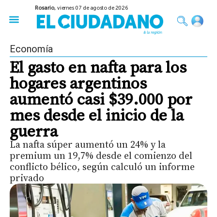
Rosario,
viernes 07 de agosto de 2026
50 años del Golpe
Festival de Cine 2026
Sobre Ruedas
Construir Rosario
Economía
El gasto en nafta para los
hogares argentinos
aumentó casi $39.000 por
mes desde el inicio de la
guerra
La nafta súper aumentó un 24% y la
premium un 19,7% desde el comienzo del
conflicto bélico, según calculó un informe
privado