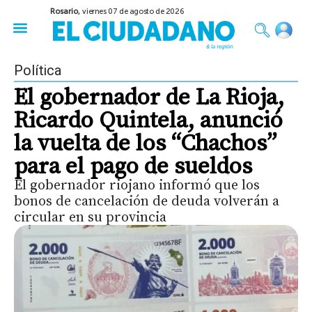
Rosario,
viernes 07 de agosto de 2026
50 años del Golpe
Festival de Cine 2026
Sobre Ruedas
Construir Rosario
Política
El gobernador de La Rioja,
Ricardo Quintela, anunció
la vuelta de los “Chachos”
para el pago de sueldos
El gobernador riojano informó que los
bonos de cancelación de deuda volverán a
circular en su provincia