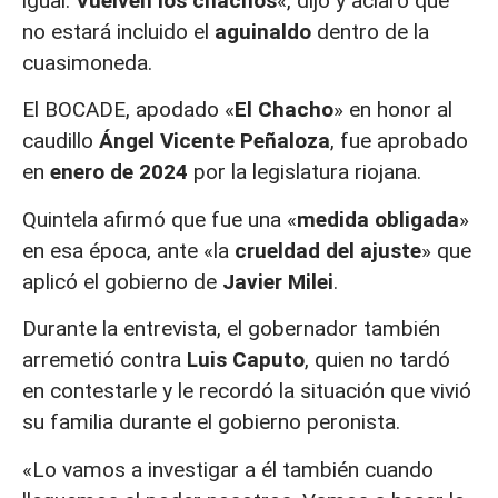
igual.
Vuelven los chachos
«, dijo y aclaró que
no estará incluido el
aguinaldo
dentro de la
cuasimoneda.
El BOCADE, apodado «
El Chacho
» en honor al
caudillo
Ángel Vicente Peñaloza
, fue aprobado
en
enero de 2024
por la legislatura riojana.
Quintela afirmó que fue una «
medida obligada
»
en esa época, ante «la
crueldad del ajuste
» que
aplicó el gobierno de
Javier Milei
.
Durante la entrevista, el gobernador también
arremetió contra
Luis Caputo
, quien no tardó
en contestarle y le recordó la situación que vivió
su familia durante el gobierno peronista.
«Lo vamos a investigar a él también cuando