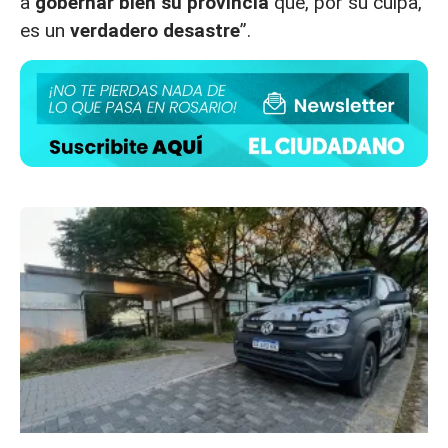
a
gobernar bien su provincia
que, por su culpa,
es un
verdadero desastre
”.