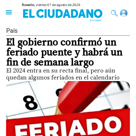
Rosario,
viernes 07 de agosto de 2026
50 años del Golpe
Festival de Cine 2026
Sobre Ruedas
Construir Rosario
País
El gobierno confirmó un
feriado puente y habrá un
fin de semana largo
El 2024 entra en su recta final, pero aún
quedan algunos feriados en el calendario