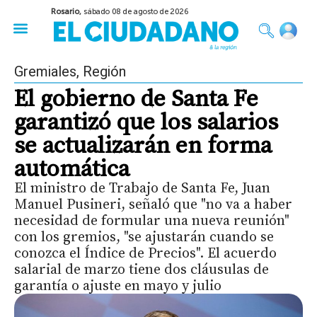
Rosario,
sábado 08 de agosto de 2026
50 años del Golpe
Festival de Cine 2026
Sobre Ruedas
Construir Rosario
Gremiales
,
Región
El gobierno de Santa Fe
garantizó que los salarios
se actualizarán en forma
automática
El ministro de Trabajo de Santa Fe, Juan
Manuel Pusineri, señaló que "no va a haber
necesidad de formular una nueva reunión"
con los gremios, "se ajustarán cuando se
conozca el Índice de Precios". El acuerdo
salarial de marzo tiene dos cláusulas de
garantía o ajuste en mayo y julio