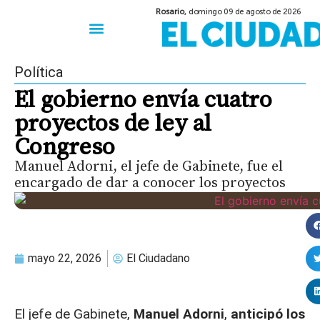
Rosario,
domingo 09 de agosto de 2026
50 años del Golpe
Festival de Cine 2026
Sobre Ruedas
Construir Rosario
Política
El gobierno envía cuatro
proyectos de ley al
Congreso
Manuel Adorni, el jefe de Gabinete, fue el
encargado de dar a conocer los proyectos
mayo 22, 2026
El Ciudadano
El jefe de Gabinete,
Manuel Adorni
,
anticipó los