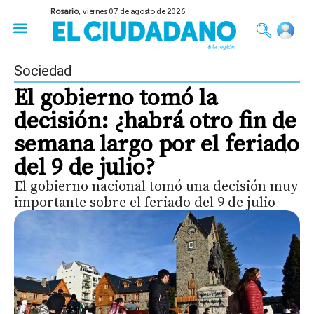
Rosario,
viernes 07 de agosto de 2026
50 años del Golpe
Festival de Cine 2026
Sobre Ruedas
Construir Rosario
Sociedad
El gobierno tomó la
decisión: ¿habrá otro fin de
semana largo por el feriado
del 9 de julio?
El gobierno nacional tomó una decisión muy
importante sobre el feriado del 9 de julio