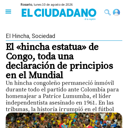
Rosario,
lunes 10 de agosto de 2026
50 años del Golpe
Festival de Cine 2026
Sobre Ruedas
Construir Rosario
El Hincha
,
Sociedad
El «hincha estatua» de
Congo, toda una
declaración de principios
en el Mundial
Un hincha congoleño permaneció inmóvil
durante todo el partido ante Colombia para
homenajear a Patrice Lumumba, el líder
independentista asesinado en 1961. En las
tribunas, la historia irrumpió en el fútbol