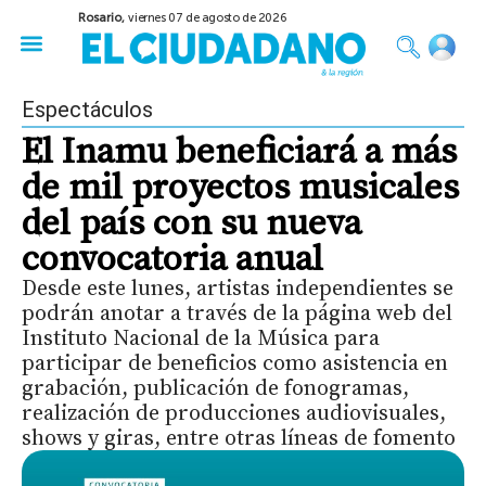
Rosario,
viernes 07 de agosto de 2026
50 años del Golpe
Festival de Cine 2026
Sobre Ruedas
Construir Rosario
Espectáculos
El Inamu beneficiará a más
de mil proyectos musicales
del país con su nueva
convocatoria anual
Desde este lunes, artistas independientes se
podrán anotar a través de la página web del
Instituto Nacional de la Música para
participar de beneficios como asistencia en
grabación, publicación de fonogramas,
realización de producciones audiovisuales,
shows y giras, entre otras líneas de fomento