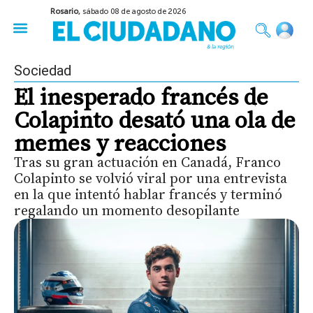
Rosario,
sábado 08 de agosto de 2026
50 años del Golpe
Festival de Cine 2026
Sobre Ruedas
Construir Rosario
Sociedad
El inesperado francés de
Colapinto desató una ola de
memes y reacciones
Tras su gran actuación en Canadá, Franco
Colapinto se volvió viral por una entrevista
en la que intentó hablar francés y terminó
regalando un momento desopilante