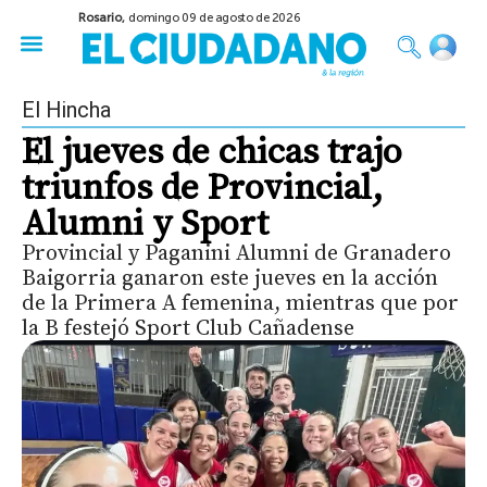
Rosario,
domingo 09 de agosto de 2026
50 años del Golpe
Festival de Cine 2026
Sobre Ruedas
Construir Rosario
El Hincha
El jueves de chicas trajo
triunfos de Provincial,
Alumni y Sport
Provincial y Paganini Alumni de Granadero
Baigorria ganaron este jueves en la acción
de la Primera A femenina, mientras que por
la B festejó Sport Club Cañadense