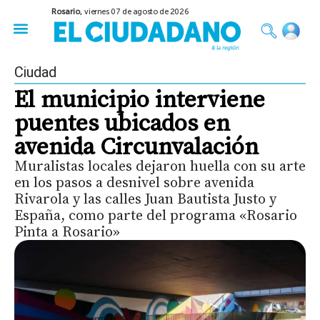
Rosario,
viernes 07 de agosto de 2026
50 años del Golpe
Festival de Cine 2026
Sobre Ruedas
Construir Rosario
Ciudad
El municipio interviene
puentes ubicados en
avenida Circunvalación
Muralistas locales dejaron huella con su arte
en los pasos a desnivel sobre avenida
Rivarola y las calles Juan Bautista Justo y
España, como parte del programa «Rosario
Pinta a Rosario»