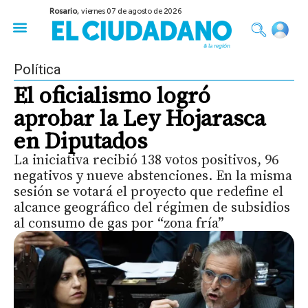
Rosario,
viernes 07 de agosto de 2026
50 años del Golpe
Festival de Cine 2026
Sobre Ruedas
Construir Rosario
Política
El oficialismo logró
aprobar la Ley Hojarasca
en Diputados
La iniciativa recibió 138 votos positivos, 96
negativos y nueve abstenciones. En la misma
sesión se votará el proyecto que redefine el
alcance geográfico del régimen de subsidios
al consumo de gas por “zona fría”