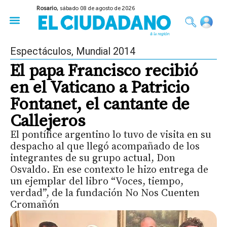
Rosario,
sábado 08 de agosto de 2026
50 años del Golpe
Festival de Cine 2026
Sobre Ruedas
Construir Rosario
Espectáculos
,
Mundial 2014
El papa Francisco recibió
en el Vaticano a Patricio
Fontanet, el cantante de
Callejeros
El pontífice argentino lo tuvo de visita en su
despacho al que llegó acompañado de los
integrantes de su grupo actual, Don
Osvaldo. En ese contexto le hizo entrega de
un ejemplar del libro “Voces, tiempo,
verdad”, de la fundación No Nos Cuenten
Cromañón