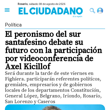
Rosario,
sábado 08 de agosto de 2026
50 años del Golpe
Festival de Cine 2026
Sobre Ruedas
Construir Rosario
Política
El peronismo del sur
santafesino debate su
futuro con la participación
por videoconferencia de
Axel Kicillof
Será durante la tarde de este viernes en
Fighiera. participarán referentes políticos,
gremiales, empresarios y de gobiernos
locales de los departamentos Constitución,
General López, Belgrano, Iriondo, Rosario,
San Lorenzo y Caseros