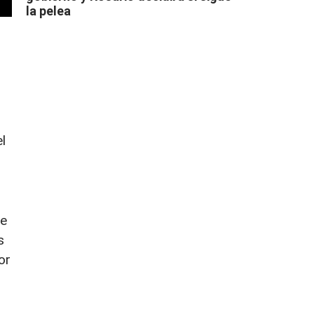
la pelea
s
l
de
s
or