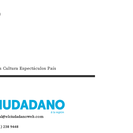
a
s
Cultura
Espectáculos
País
al@elciudadanoweb.com
1) 238 9448