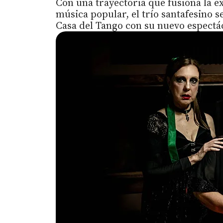
Con una trayectoria que fusiona la ex
música popular, el trío santafesino s
Casa del Tango con su nuevo espectác