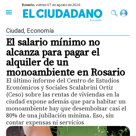
Rosario,
viernes 07 de agosto de 2026
50 años del Golpe
Festival de Cine 2026
Sobre Ruedas
Construir Rosario
Ciudad
,
Economía
El salario mínimo no
alcanza para pagar el
alquiler de un
monoambiente en Rosario
El último informe del Centro de Estudios
Económicos y Sociales Scalabrini Ortiz
(Ceso) sobre las rentas de viviendas en la
ciudad expone además que para habitar un
monoambiente hay que desembolsar casi el
80% de una jubilación mínima. Eso, sin
contar expensas ni servicios