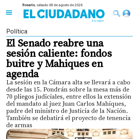
Rosario,
sábado 08 de agosto de 2026
50 años del Golpe
Festival de Cine 2026
Sobre Ruedas
Construir Rosario
Política
El Senado reabre una
sesión caliente: fondos
buitre y Mahiques en
agenda
La sesión en la Cámara alta se llevará a cabo
desde las 15. Pondrán sobre la mesa más de
70 pliegos judiciales, entre ellos la extensión
del mandato al juez Juan Carlos Mahiques,
padre del ministro de Justicia de la Nación.
También se debatirá el proyecto de tenencia
de armas