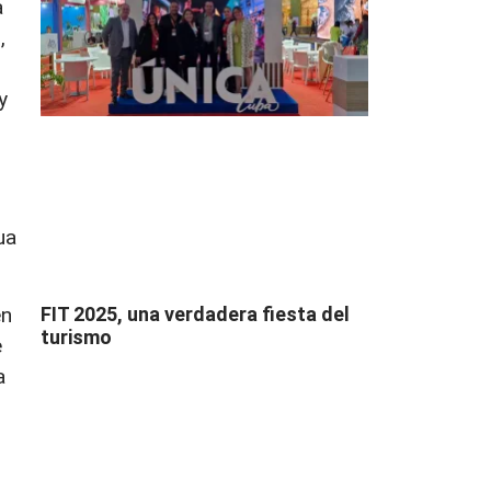
a
,
y
ua
FIT 2025, una verdadera fiesta del
en
turismo
e
a