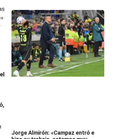
as
o»
r
el
ó,
n
Jorge Almirón: «Campaz entró e