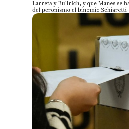
Larreta y Bullrich, y que Manes se b
del peronismo el binomio Schiaretti