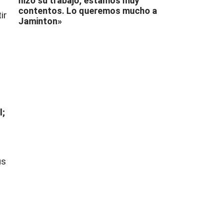
hizo su trabajo, estamos muy
contentos. Lo queremos mucho a
ir
Jaminton»
l;
ús