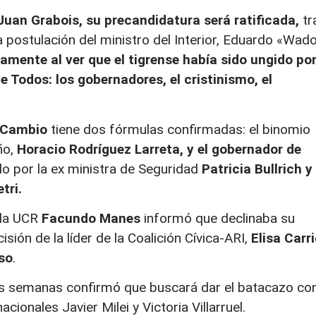
Juan Grabois, su precandidatura será ratificada,
tr
 postulación del ministro del Interior, Eduardo «Wad
mente al ver que el tigrense había sido ungido po
e Todos: los gobernadores, el cristinismo, el
l Cambio
tiene dos fórmulas confirmadas: el binomio
ño,
Horacio Rodríguez Larreta, y el gobernador de
o por la ex ministra de Seguridad
Patricia Bullrich y 
tri.
 la UCR
Facundo Manes
informó que declinaba su
isión de la líder de la Coalición Cívica-ARI,
Elisa Carri
so
.
ias semanas confirmó que buscará dar el batacazo co
cionales Javier Milei y Victoria Villarruel.