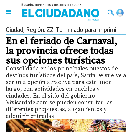
Rosario,
domingo 09 de agosto de 2026
50 años del Golpe
Festival de Cine 2026
Sobre Ruedas
Construir Rosario
Ciudad
,
Región
,
ZZ-Terminado para imprimir
En el feriado de Carnaval,
la provincia ofrece todas
sus opciones turísticas
Consolidada en los principales puestos de
destinos turísticos del país, Santa Fe vuelve a
ser una opción atractiva para este finde
largo, con actividades en pueblos y
ciudades. En el sitio del gobierno
Vivisantafe.com se pueden consultar las
diferentes propuestas, alojamientos y
adquirir entradas