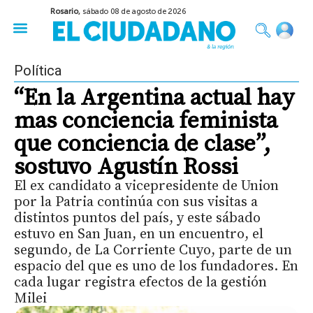
Rosario,
sábado 08 de agosto de 2026
50 años del Golpe
Festival de Cine 2026
Sobre Ruedas
Construir Rosario
Política
“En la Argentina actual hay
mas conciencia feminista
que conciencia de clase”,
sostuvo Agustín Rossi
El ex candidato a vicepresidente de Union
por la Patria continúa con sus visitas a
distintos puntos del país, y este sábado
estuvo en San Juan, en un encuentro, el
segundo, de La Corriente Cuyo, parte de un
espacio del que es uno de los fundadores. En
cada lugar registra efectos de la gestión
Milei