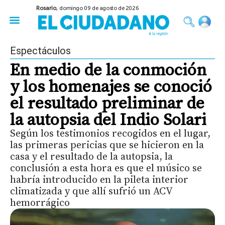
Rosario,
domingo 09 de agosto de 2026
50 años del Golpe
Festival de Cine 2026
Sobre Ruedas
Construir Rosario
Espectáculos
En medio de la conmoción
y los homenajes se conoció
el resultado preliminar de
la autopsia del Indio Solari
Según los testimonios recogidos en el lugar,
las primeras pericias que se hicieron en la
casa y el resultado de la autopsia, la
conclusión a esta hora es que el músico se
habría introducido en la pileta interior
climatizada y que allí sufrió un ACV
hemorrágico