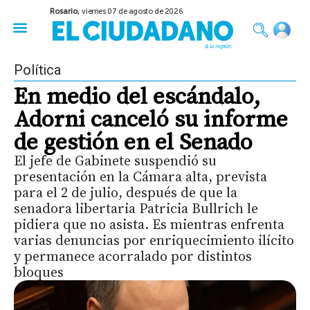
Rosario,
viernes 07 de agosto de 2026
50 años del Golpe
Festival de Cine 2026
Sobre Ruedas
Construir Rosario
Política
En medio del escándalo,
Adorni canceló su informe
de gestión en el Senado
El jefe de Gabinete suspendió su
presentación en la Cámara alta, prevista
para el 2 de julio, después de que la
senadora libertaria Patricia Bullrich le
pidiera que no asista. Es mientras enfrenta
varias denuncias por enriquecimiento ilícito
y permanece acorralado por distintos
bloques