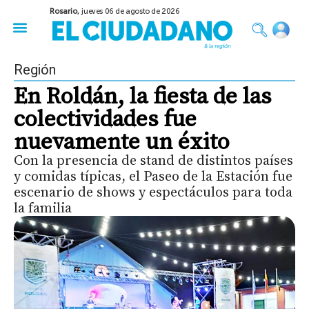
Rosario,
jueves 06 de agosto de 2026
50 años del Golpe
Festival de Cine 2026
Sobre Ruedas
Construir Rosario
Región
En Roldán, la fiesta de las
colectividades fue
nuevamente un éxito
Con la presencia de stand de distintos países
y comidas típicas, el Paseo de la Estación fue
escenario de shows y espectáculos para toda
la familia