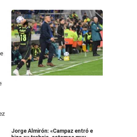
te
e
ez
Jorge Almirón: «Campaz entró e