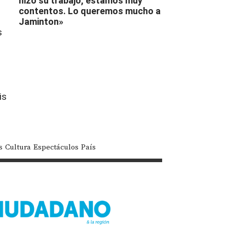
hizo su trabajo, estamos muy
contentos. Lo queremos mucho a
Jaminton»
s
is
s
Cultura
Espectáculos
País