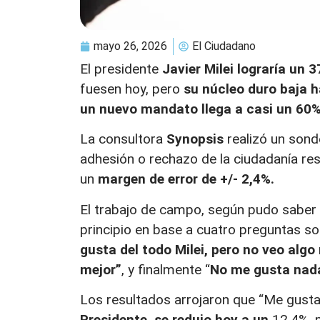
mayo 26, 2026
El Ciudadano
El presidente
Javier Milei lograría un 
fuesen hoy, pero
su núcleo duro baja h
un nuevo mandato llega a casi un 60
La consultora
Synopsis
realizó un son
adhesión o rechazo de la ciudadanía res
un
margen de error de +/- 2,4%.
El trabajo de campo, según pudo saber
principio en base a cuatro preguntas so
gusta del todo Milei, pero no veo algo
mejor”
, y finalmente “
No me gusta nada
Los resultados arrojaron que
“Me gusta 
Presidente, se redujo hoy a un
12,4%, m