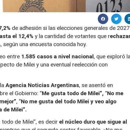
37,2%
de adhesión si las elecciones generales de 2027
asta el 12,4%
y la cantidad de votantes que r
echaza
%
, según una encuesta conocida hoy.
deo entre
1.585 casos a nivel nacional
, que exploró l
pecto de Milei y una eventual reelección con
 la
Agencia Noticias Argentinas
, se asentó en
bre el Gobierno: “
Me gusta todo de Milei”,
“
No me
 mejor”
, “
No me gusta del todo Milei y veo algo
 de Milei”.
todo de Milei”, es decir
el núcleo duro que sigue al
ientras que el segundo sector favorable, «No me