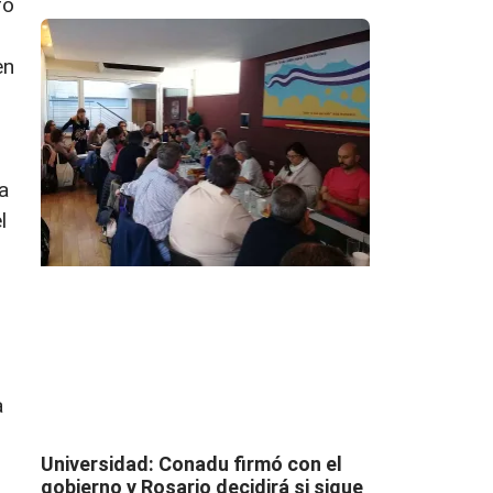
ró
en
a
l
a
Universidad: Conadu firmó con el
gobierno y Rosario decidirá si sigue