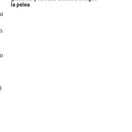
la pelea
si
o.
ro
l