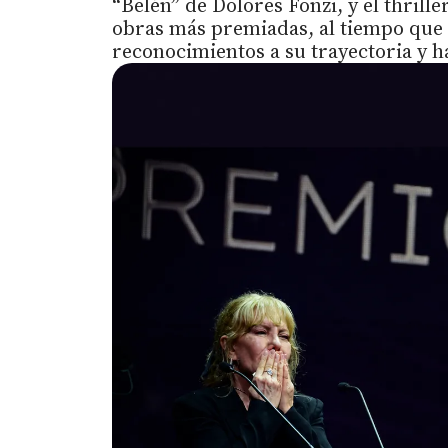
“Belén” de Dolores Fonzi, y el thrille
obras más premiadas, al tiempo que 
reconocimientos a su trayectoria y h