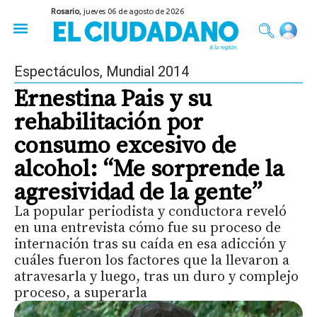
Rosario,
jueves 06 de agosto de 2026
50 años del Golpe
Festival de Cine 2026
Sobre Ruedas
Construir Rosario
Espectáculos
,
Mundial 2014
Ernestina Pais y su
rehabilitación por
consumo excesivo de
alcohol: “Me sorprende la
agresividad de la gente”
La popular periodista y conductora reveló
en una entrevista cómo fue su proceso de
internación tras su caída en esa adicción y
cuáles fueron los factores que la llevaron a
atravesarla y luego, tras un duro y complejo
proceso, a superarla