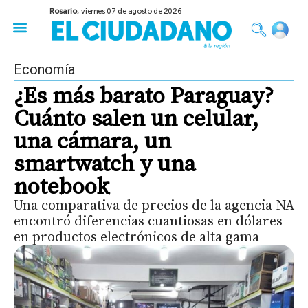
Rosario,
viernes 07 de agosto de 2026
50 años del Golpe
Festival de Cine 2026
Sobre Ruedas
Construir Rosario
Economía
¿Es más barato Paraguay?
Cuánto salen un celular,
una cámara, un
smartwatch y una
notebook
Una comparativa de precios de la agencia NA
encontró diferencias cuantiosas en dólares
en productos electrónicos de alta gama