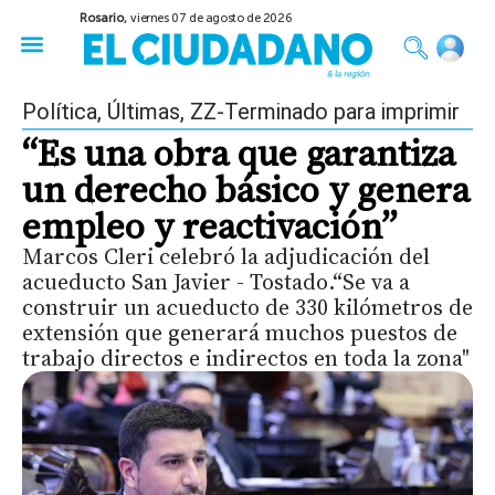
Rosario,
viernes 07 de agosto de 2026
50 años del Golpe
Festival de Cine 2026
Sobre Ruedas
Construir Rosario
Política
,
Últimas
,
ZZ-Terminado para imprimir
“Es una obra que garantiza
un derecho básico y genera
empleo y reactivación”
Marcos Cleri celebró la adjudicación del
acueducto San Javier - Tostado.“Se va a
construir un acueducto de 330 kilómetros de
extensión que generará muchos puestos de
trabajo directos e indirectos en toda la zona"