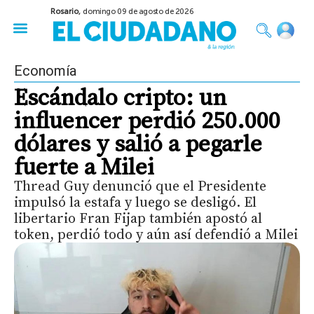
Rosario,
domingo 09 de agosto de 2026
50 años del Golpe
Festival de Cine 2026
Sobre Ruedas
Construir Rosario
Economía
Escándalo cripto: un
influencer perdió 250.000
dólares y salió a pegarle
fuerte a Milei
Thread Guy denunció que el Presidente
impulsó la estafa y luego se desligó. El
libertario Fran Fijap también apostó al
token, perdió todo y aún así defendió a Milei