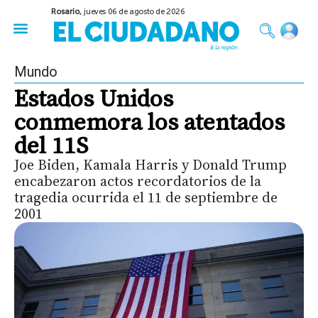
Rosario,
jueves 06 de agosto de 2026
50 años del Golpe
Festival de Cine 2026
Sobre Ruedas
Construir Rosario
Mundo
Estados Unidos
conmemora los atentados
del 11S
Joe Biden, Kamala Harris y Donald Trump
encabezaron actos recordatorios de la
tragedia ocurrida el 11 de septiembre de
2001