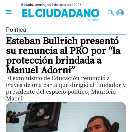
Rosario,
domingo 09 de agosto de 2026
50 años del Golpe
Festival de Cine 2026
Sobre Ruedas
Construir Rosario
Política
Esteban Bullrich presentó
su renuncia al PRO por “la
protección brindada a
Manuel Adorni”
El exministro de Educación renunció a
través de una carta que dirigió al fundador y
presidente del espacio político, Mauricio
Macri