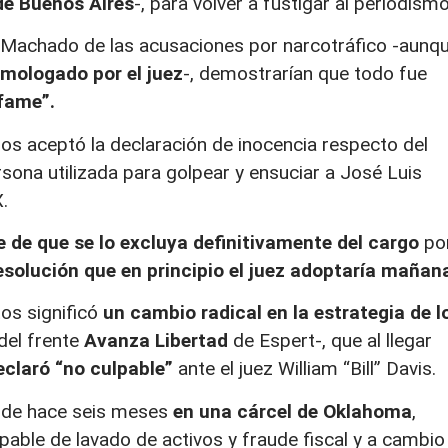
de Buenos Aires
-, para volver a fustigar al periodismo
de Machado de las acusaciones por narcotráfico -aunq
omologado por el juez
-, demostrarían que todo fue
nfame”.
dos aceptó la declaración de inocencia respecto del
rsona utilizada para golpear y ensuciar a José Luis
.
de que se lo excluya definitivamente del cargo
po
esolución que en principio el juez adoptaría mañan
os significó
un cambio radical en la estrategia de l
del frente
Avanza Libertad
de Espert-, que al llegar
claró “no culpable”
ante el juez William “Bill” Davis.
sde hace seis meses
en una cárcel de Oklahoma
,
pable de lavado de activos y fraude fiscal y a cambio