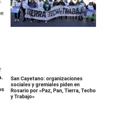
.
ue
r
a.
San Cayetano: organizaciones
sociales y gremiales piden en
os
Rosario por «Paz, Pan, Tierra, Techo
y Trabajo»