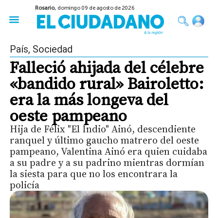
Rosario,
domingo 09 de agosto de 2026
50 años del Golpe
Festival de Cine 2026
Sobre Ruedas
Construir Rosario
País
,
Sociedad
Falleció ahijada del célebre
«bandido rural» Bairoletto:
era la más longeva del
oeste pampeano
Hija de Félix "El Indio" Ainó, descendiente
ranquel y último gaucho matrero del oeste
pampeano, Valentina Ainó era quien cuidaba
a su padre y a su padrino mientras dormían
la siesta para que no los encontrara la
policía