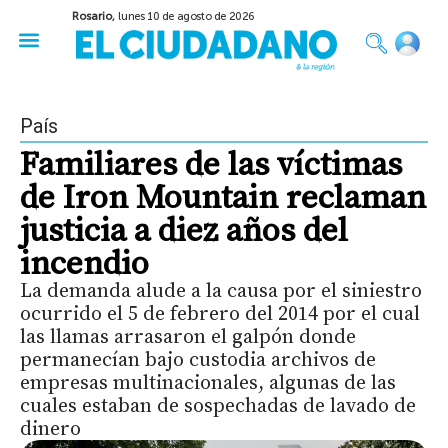
Rosario,
lunes 10 de agosto de 2026
50 años del Golpe
Festival de Cine 2026
Sobre Ruedas
Construir Rosario
País
Familiares de las víctimas
de Iron Mountain reclaman
justicia a diez años del
incendio
La demanda alude a la causa por el siniestro
ocurrido el 5 de febrero del 2014 por el cual
las llamas arrasaron el galpón donde
permanecían bajo custodia archivos de
empresas multinacionales, algunas de las
cuales estaban de sospechadas de lavado de
dinero