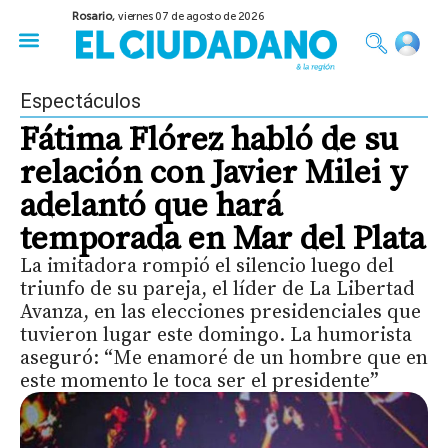
Rosario,
viernes 07 de agosto de 2026
50 años del Golpe
Festival de Cine 2026
Sobre Ruedas
Construir Rosario
Espectáculos
Fátima Flórez habló de su
relación con Javier Milei y
adelantó que hará
temporada en Mar del Plata
La imitadora rompió el silencio luego del
triunfo de su pareja, el líder de La Libertad
Avanza, en las elecciones presidenciales que
tuvieron lugar este domingo. La humorista
aseguró: “Me enamoré de un hombre que en
este momento le toca ser el presidente”