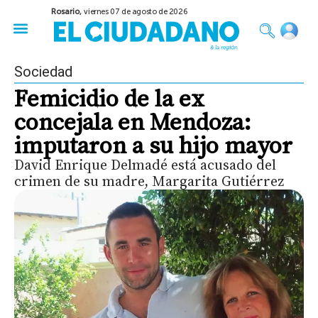
Rosario,
viernes 07 de agosto de 2026
50 años del Golpe
Festival de Cine 2026
Sobre Ruedas
Construir Rosario
Sociedad
Femicidio de la ex
concejala en Mendoza:
imputaron a su hijo mayor
David Enrique Delmadé está acusado del
crimen de su madre, Margarita Gutiérrez