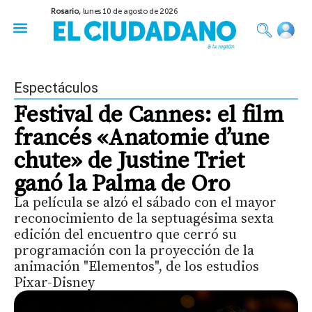
Rosario,
lunes 10 de agosto de 2026
50 años del Golpe
Festival de Cine 2026
Sobre Ruedas
Construir Rosario
Espectáculos
Festival de Cannes: el film
francés «Anatomie d’une
chute» de Justine Triet
ganó la Palma de Oro
La película se alzó el sábado con el mayor
reconocimiento de la septuagésima sexta
edición del encuentro que cerró su
programación con la proyección de la
animación "Elementos", de los estudios
Pixar-Disney