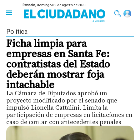
Rosario,
domingo 09 de agosto de 2026
50 años del Golpe
Festival de Cine 2026
Sobre Ruedas
Construir Rosario
Política
Ficha limpia para
empresas en Santa Fe:
contratistas del Estado
deberán mostrar foja
intachable
La Cámara de Diputados aprobó un
proyecto modificado por el senado que
impulsó Lionella Cattalini. Limita la
participación de empresas en licitaciones en
caso de contar con antecedentes penales