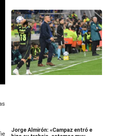
as
Jorge Almirón: «Campaz entró e
ie