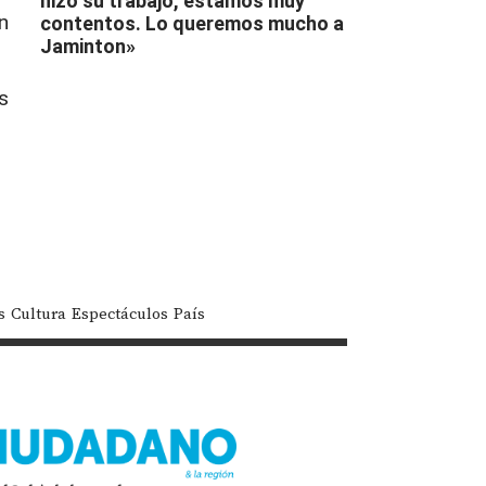
hizo su trabajo, estamos muy
n
contentos. Lo queremos mucho a
Jaminton»
s
s
Cultura
Espectáculos
País