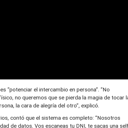
 es “potenciar el intercambio en persona”. “No
ísico, no queremos que se pierda la magia de tocar l
sona, la cara de alegría del otro”, explicó.
rios, contó que el sistema es completo: “Nosotros
d de datos. Vos escaneas tu DNI, te sacas una self