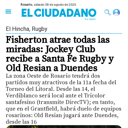
Rosario,
sábado 08 de agosto de 2026
50 años del Golpe
Festival de Cine 2026
Sobre Ruedas
Construir Rosario
El Hincha
,
Rugby
Fisherton atrae todas las
miradas: Jockey Club
recibe a Santa Fe Rugby y
Old Resian a Duendes
La zona Oeste de Rosario tendrá dos
partidos muy atractivos de la 11a fecha del
Torneo del Litoral. Desde las 14, el
Verdiblanco será local ante el Tricolor
santafesino (transmite DirecTV); en tanto,
que en el Grantfield, habrá duelo de equipos
rosarinos: Old Resian jugará ante Duendes,
desde las 16