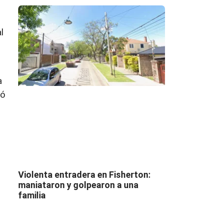
l
a
ió
Violenta entradera en Fisherton:
maniataron y golpearon a una
familia