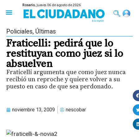
Rosario,
jueves 06 de agosto de 2026
50 años del Golpe
Festival de Cine 2026
Sobre Ruedas
Construir Rosario
Policiales
,
Últimas
Fraticelli: pedirá que lo
restituyan como juez si lo
absuelven
Fraticelli argumenta que como juez nunca
recibió un reproche y quiere volver a su
puesto en caso de que sea perdonado.
noviembre 13, 2009
nescobar