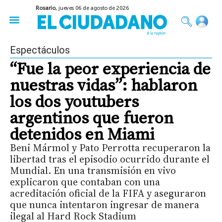
Rosario,
jueves 06 de agosto de 2026
50 años del Golpe
Festival de Cine 2026
Sobre Ruedas
Construir Rosario
Espectáculos
“Fue la peor experiencia de
nuestras vidas”: hablaron
los dos youtubers
argentinos que fueron
detenidos en Miami
Beni Mármol y Pato Perrotta recuperaron la
libertad tras el episodio ocurrido durante el
Mundial. En una transmisión en vivo
explicaron que contaban con una
acreditación oficial de la FIFA y aseguraron
que nunca intentaron ingresar de manera
ilegal al Hard Rock Stadium