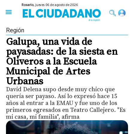
Rosario,
jueves 06 de agosto de 2026
50 años del Golpe
Festival de Cine 2026
Sobre Ruedas
Construir Rosario
Región
Galupa, una vida de
payasadas: de la siesta en
Oliveros a la Escuela
Municipal de Artes
Urbanas
David Delena supo desde muy chico que
quería ser payaso. Así lo expresó hace 15
años al entrar a la EMAU y fue uno de los
primeros egresados en Teatro Callejero. "Es
mi casa, mi familia", afirma