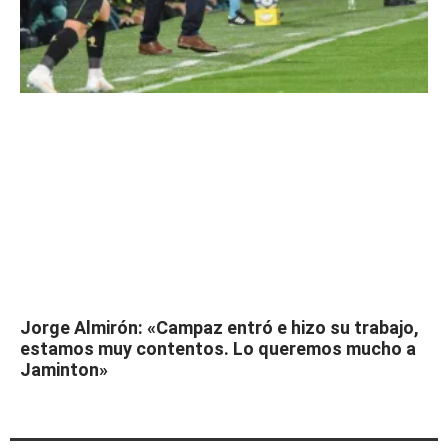
Jorge Almirón: «Campaz entró e hizo su trabajo,
estamos muy contentos. Lo queremos mucho a
Jaminton»