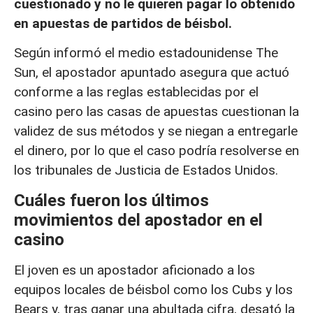
cuestionado y no le quieren pagar lo obtenido
en apuestas de partidos de béisbol.
Según informó el medio estadounidense The
Sun, el apostador apuntado asegura que actuó
conforme a las reglas establecidas por el
casino pero las casas de apuestas cuestionan la
validez de sus métodos y se niegan a entregarle
el dinero, por lo que el caso podría resolverse en
los tribunales de Justicia de Estados Unidos.
Cuáles fueron los últimos
movimientos del apostador en el
casino
El joven es un apostador aficionado a los
equipos locales de béisbol como los Cubs y los
Bears y, tras ganar una abultada cifra, desató la