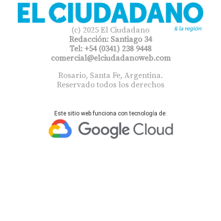
(c) 2025 El Ciudadano
Redacción: Santiago 34
Tel: +54 (0341) 238 9448
comercial@elciudadanoweb.com​
Rosario, Santa Fe, Argentina.
Reservado todos los derechos
Este sitio web funciona con tecnología de: