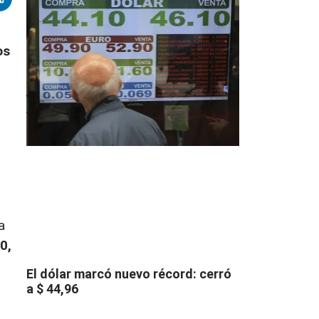
os
a
0,
El dólar marcó nuevo récord: cerró
a $ 44,96