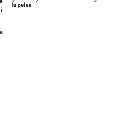
e
la pelea
i
a