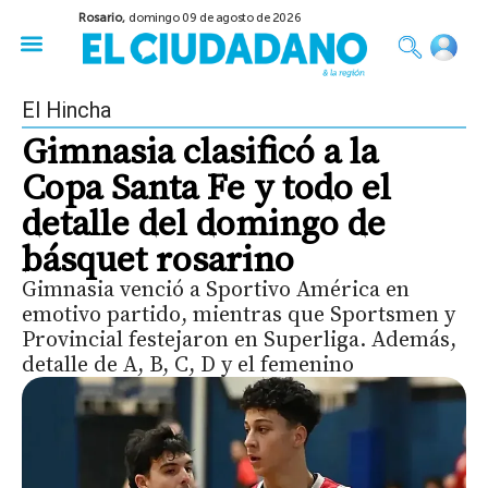
Rosario,
domingo 09 de agosto de 2026
50 años del Golpe
Festival de Cine 2026
Sobre Ruedas
Construir Rosario
El Hincha
Gimnasia clasificó a la
Copa Santa Fe y todo el
detalle del domingo de
básquet rosarino
Gimnasia venció a Sportivo América en
emotivo partido, mientras que Sportsmen y
Provincial festejaron en Superliga. Además,
detalle de A, B, C, D y el femenino